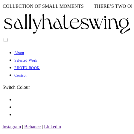
LECTION OF SMALL MOMENTS
THERE’S TWO OF US - A
About
Selected-Work
PHOTO BOOK
Contact
Switch Colour
Instagram
|
Behance
|
Linkedin